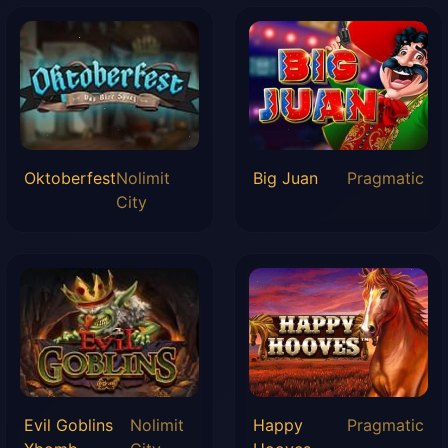
Oktoberfest
Nolimit
Big Juan
Pragmatic
City
Evil Goblins
Nolimit
Happy
Pragmatic