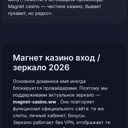
Magnet casino — честное казино, бывает
лукавит, но редко».
Магнет казино вход /
зеркало 2026
Основное доменное имя иногда
блокируется провайдерами. Поэтому мы
поддерживаем актуальное зеркало —
magnet-casino.ww
. Оно повторяет
функционал официального сайта: те же
слоты, личный кабинет, бонусы.
Зеркало работает без VPN, отображает те