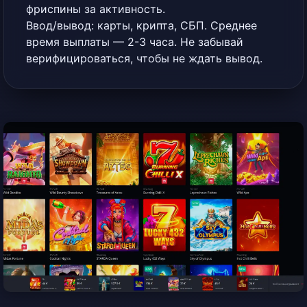
фриспины за активность.
Ввод/вывод: карты, крипта, СБП. Среднее
время выплаты — 2-3 часа. Не забывай
верифицироваться, чтобы не ждать вывод.