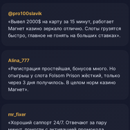
@pro100slavik
«Вывел 2000$ на карту за 15 минут, работает
Магнет казино зеркало отлично. Слоты грузятся
быстро, главное не гонять на больших ставках».
Alina_777
«Регистрация простейшая, бонусов много. Но
отыгрыш у слота Folsom Prison жёсткий, только
через 3 дня получилось. В целом норм казино
Магнет».
mr_fixer
«Хороший саппорт 24/7. Отвечают за пару
минут, помогли с активацией промокода.