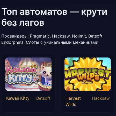
Топ автоматов — крути
без лагов
Провайдеры: Pragmatic, Hacksaw, Nolimit, Betsoft,
Endorphina. Слоты с уникальными механиками.
Kawaii Kitty
Betsoft
Harvest
Hacksaw
Wilds