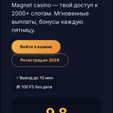
Magnet casino — твой доступ к
2000+ слотам. Мгновенные
выплаты, бонусы каждую
пятницу.
Войти в казино
Регистрация 2026
⚡ Вывод до 10 мин
🎁 100 FS без депа