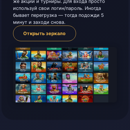
же акции и турниры. Для входа просто
используй свои логин/пароль. Иногда
бывает перегрузка — тогда подожди 5
минут и заходи снова.
Открыть зеркало