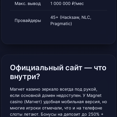
Макс. вывод
1 000 000 ₽/мес
45+ (Hacksaw, NLC,
Провайдеры
Pragmatic)
Официальный сайт — что
внутри?
Магнет казино зеркало всегда под рукой,
если основной домен недоступен. У Magnet
casino (Магнет) удобная мобильная версия, но
многие игроки отмечали, что и на телефоне
слоты летают. Бонусы на депозит до 250% +