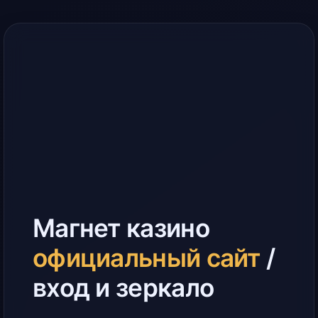
Магнет казино
официальный сайт
/
вход и зеркало